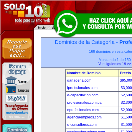
Dominios de la Categoría -
Prof
169 dominios en esta categ
Mostrando 1 de 150
Ver siguientes 19 >>
Nombre de Dominio
Precio
ganaderia.com
$95,00
iprofesionales.com
$3,00
e-capacitacion.com
$2,50
profesionales.com.pa
$2,30
eprofesionales.com
$2,00
agenciaempleos.com
$1,50
e-consultores.com
$1,50