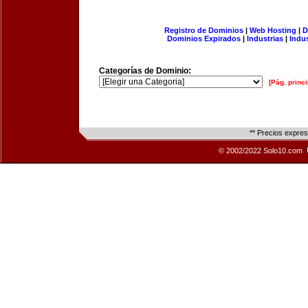
Registro de Dominios
|
Web Hosting
|
D
Dominios Expirados
|
Industrias
|
Indu
Categorías de Dominio:
[Pág. princi
** Precios expre
© 2002/2022 Solo10.com