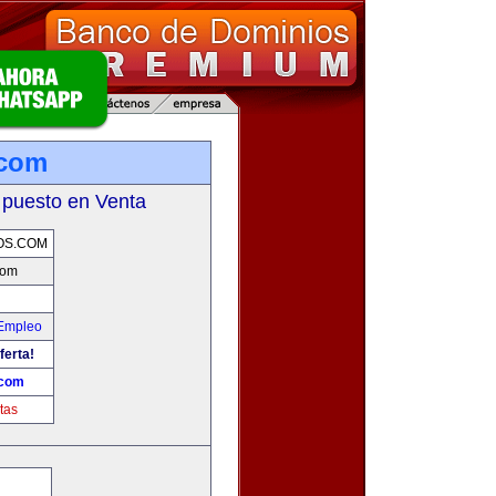
.com
 puesto en Venta
OS.COM
com
 Empleo
ferta!
.com
tas