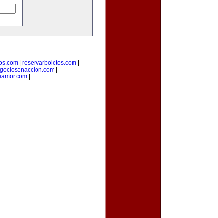
ros.com
|
reservarboletos.com
|
gociosenaccion.com
|
eamor.com
|