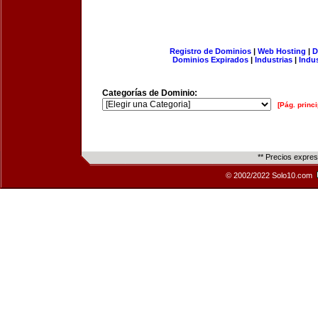
Registro de Dominios
|
Web Hosting
|
D
Dominios Expirados
|
Industrias
|
Indu
Categorías de Dominio:
[Pág. princi
** Precios expre
© 2002/2022 Solo10.com