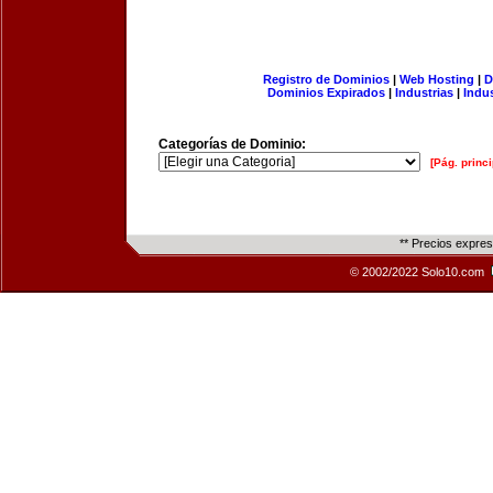
Registro de Dominios
|
Web Hosting
|
D
Dominios Expirados
|
Industrias
|
Indu
Categorías de Dominio:
[Pág. princi
** Precios expre
© 2002/2022 Solo10.com