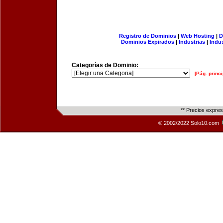
Registro de Dominios
|
Web Hosting
|
D
Dominios Expirados
|
Industrias
|
Indu
Categorías de Dominio:
[Pág. princi
** Precios expre
© 2002/2022 Solo10.com