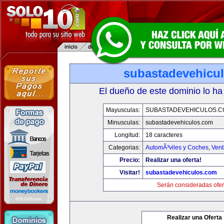
subastadevehicu
El dueño de este dominio lo ha
Mayusculas:
SUBASTADEVEHICULOS.C
Minusculas:
subastadevehiculos.com
Longitud:
18 caracteres
Categorias:
AutomÃ³viles y Coches
,
Vent
Precio:
Realizar una oferta!
Visitar!
subastadevehiculos.com
Serán consideradas ofer
Realizar una Oferta