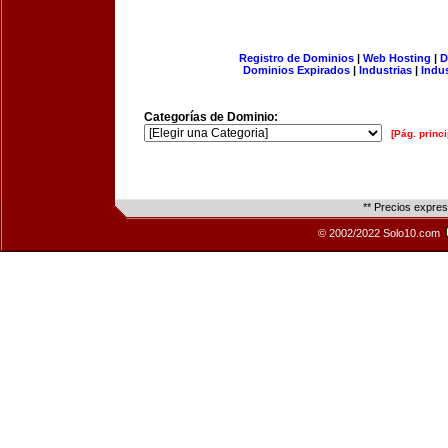
Registro de Dominios
|
Web Hosting
|
D
Dominios Expirados
|
Industrias
|
Indu
Categorías de Dominio:
[Pág. princi
** Precios expre
© 2002/2022 Solo10.com