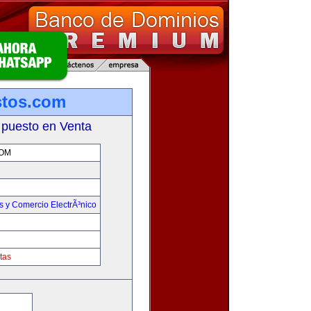
stos.com
 puesto en Venta
OM
 y Comercio ElectrÃ³nico
tas