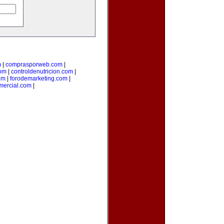
m
|
comprasporweb.com
|
com
|
controldenutricion.com
|
om
|
forodemarketing.com
|
mercial.com
|