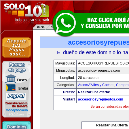
accesoriosyrepue
El dueño de este dominio lo ha
Mayusculas:
ACCESORIOSYREPUESTOS.C
Minusculas:
accesoriosyrepuestos.com
Longitud:
20 caracteres
Categorias:
AutomÃ³viles y Coches
,
Compras
Precio:
Realizar una oferta!
Visitar!
accesoriosyrepuestos.com
Serán consideradas ofer
Realizar una Oferta