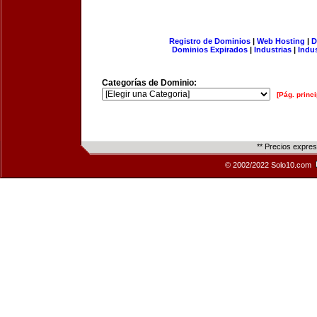
Registro de Dominios
|
Web Hosting
|
D
Dominios Expirados
|
Industrias
|
Indu
Categorías de Dominio:
[Pág. princi
** Precios expre
© 2002/2022 Solo10.com