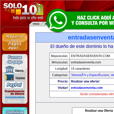
entradasenvent
El dueño de este dominio lo ha
Mayusculas:
ENTRADASENVENTA.COM
Minusculas:
entradasenventa.com
Longitud:
15 caracteres
Categorias:
TelevisiÃ³n y EspectÃ¡culos
,
Ve
Precio:
Realizar una oferta!
Visitar!
entradasenventa.com
Serán consideradas ofer
Realizar una Oferta