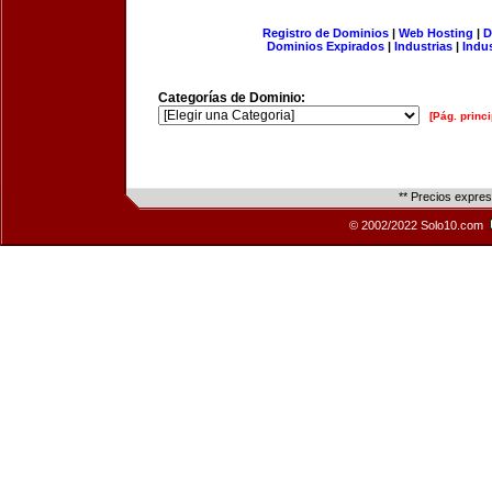
Registro de Dominios
|
Web Hosting
|
D
Dominios Expirados
|
Industrias
|
Indu
Categorías de Dominio:
[Pág. princi
** Precios expre
© 2002/2022 Solo10.com