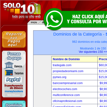
Dominios de la Categoría -
982 dominios en esta categ
Mostrando 1 de 150
Ver siguientes 150 >>
Nombre de Dominio
Preci
tradegate.com
$60,0
propiedadesmiami.com
$15,0
pymes.org
$15,0
bancoempresarial.com
$9,9
electrocoches.com
$8,9
multiconference.com
$8,9
oficinaprofesional.com
$8,9